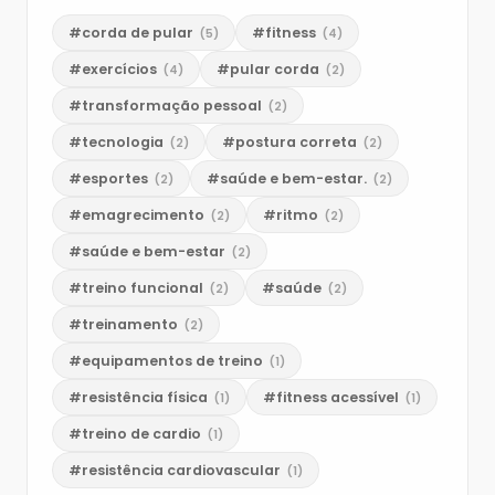
#corda de pular
#fitness
(5)
(4)
#exercícios
#pular corda
(4)
(2)
#transformação pessoal
(2)
#tecnologia
#postura correta
(2)
(2)
#esportes
#saúde e bem-estar.
(2)
(2)
#emagrecimento
#ritmo
(2)
(2)
#saúde e bem-estar
(2)
#treino funcional
#saúde
(2)
(2)
#treinamento
(2)
#equipamentos de treino
(1)
#resistência física
#fitness acessível
(1)
(1)
#treino de cardio
(1)
#resistência cardiovascular
(1)