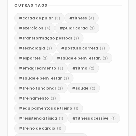
OUTRAS TAGS
#corda de pular
#fitness
(5)
(4)
#exercícios
#pular corda
(4)
(2)
#transformação pessoal
(2)
#tecnologia
#postura correta
(2)
(2)
#esportes
#saúde e bem-estar.
(2)
(2)
#emagrecimento
#ritmo
(2)
(2)
#saúde e bem-estar
(2)
#treino funcional
#saúde
(2)
(2)
#treinamento
(2)
#equipamentos de treino
(1)
#resistência física
#fitness acessível
(1)
(1)
#treino de cardio
(1)